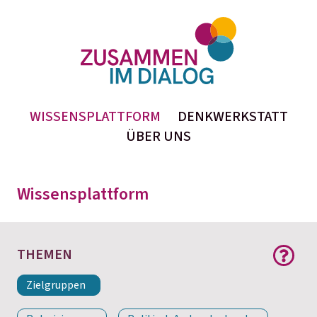
Zusammen im Dialog
inhaltlichen Beiträge finden Sie alle auf der
Seite
Wissensplattform
Thema
Format
WISSENSPLATTFORM
DENKWERKSTATT
ÜBER UNS
Stichwortsuche
Wissensplattform
THEMEN
Zielgruppen