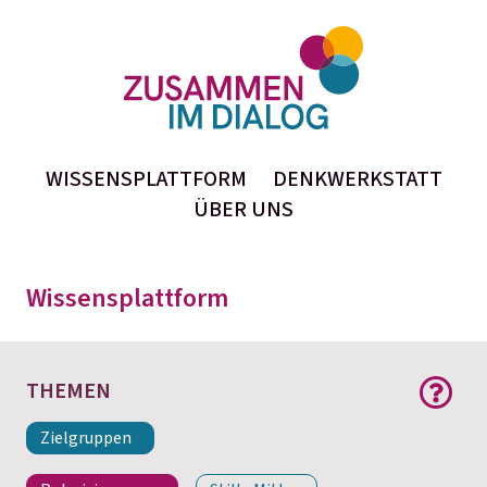
Zusammen im Dialog
inhaltlichen Beiträge finden Sie alle auf der
Seite
Wissensplattform
Thema
Format
WISSENSPLATTFORM
DENKWERKSTATT
ÜBER UNS
Stichwortsuche
Wissensplattform
THEMEN
Zielgruppen