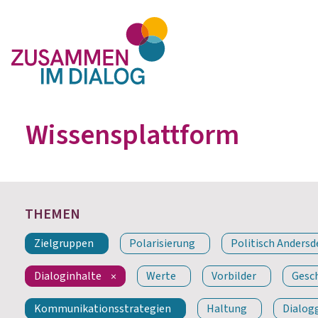
Wissensplattform
THEMEN
Zielgruppen
Polarisierung
Politisch Anders
Dialoginhalte
Werte
Vorbilder
Gesc
Kommunikationsstrategien
Haltung
Dialog