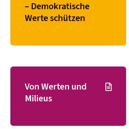
– Demokratische
Werte schützen
Z
Von Werten und
Milieus
inhaltlichen Beiträge find
Format
Stichwortsuche