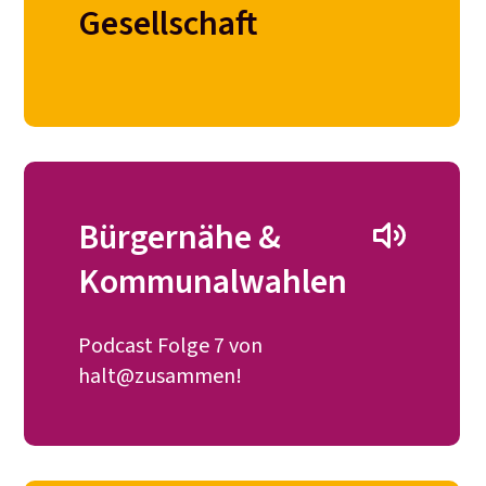
Gesellschaft
Bürgernähe &
Kommunalwahlen
usammen im Dialog
Podcast Folge 7 von
halt@zusammen!
en Sie alle auf der Seite
Wissensplattform