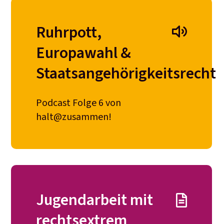
Ruhrpott,
Europawahl &
Staatsangehörigkeitsrecht
Podcast Folge 6 von
halt@zusammen!
Jugendarbeit mit
rechtsextrem