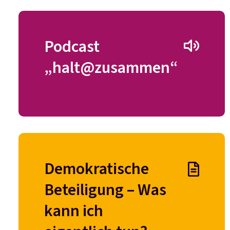
Podcast
„halt@zusammen“
Demokratische
Beteiligung – Was
kann ich