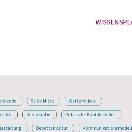
WISSENSPL
denkende
Stille Mitte
Wertemilieus
hichte
Demokratie
Politische Konfliktfelder
gestaltung
Debattenkultur
Kommunikationsmodel