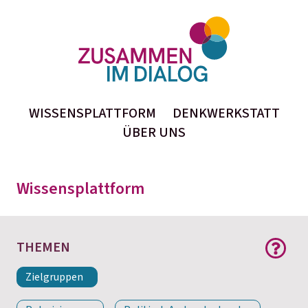
Zusammen im Dialog
inhaltlichen Beiträge finden Sie alle auf der
Seite
Wissensplattform
Thema
Format
WISSENSPLATTFORM
DENKWERKSTATT
ÜBER UNS
Stichwortsuche
Wissensplattform
THEMEN
Zielgruppen